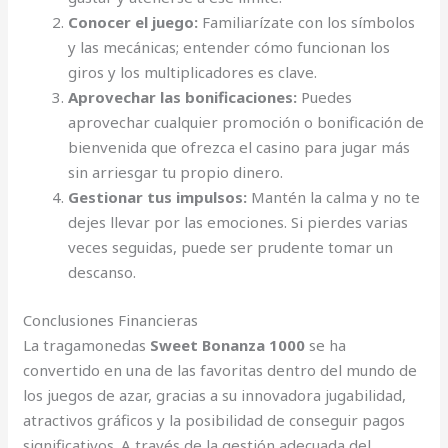
Conocer el juego:
Familiarízate con los símbolos
y las mecánicas; entender cómo funcionan los
giros y los multiplicadores es clave.
Aprovechar las bonificaciones:
Puedes
aprovechar cualquier promoción o bonificación de
bienvenida que ofrezca el casino para jugar más
sin arriesgar tu propio dinero.
Gestionar tus impulsos:
Mantén la calma y no te
dejes llevar por las emociones. Si pierdes varias
veces seguidas, puede ser prudente tomar un
descanso.
Conclusiones Financieras
La tragamonedas
Sweet Bonanza 1000
se ha
convertido en una de las favoritas dentro del mundo de
los juegos de azar, gracias a su innovadora jugabilidad,
atractivos gráficos y la posibilidad de conseguir pagos
significativos. A través de la gestión adecuada del