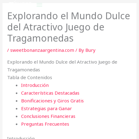
Skip
to
Explorando el Mundo Dulce
content
del Atractivo Juego de
Tragamonedas
/
sweetbonanzaargentina.com
/ By
Bury
Explorando el Mundo Dulce del Atractivo Juego de
Tragamonedas
Tabla de Contenidos
Introducción
Características Destacadas
Bonificaciones y Giros Gratis
Estrategias para Ganar
Conclusiones Financieras
Preguntas Frecuentes
Introducción