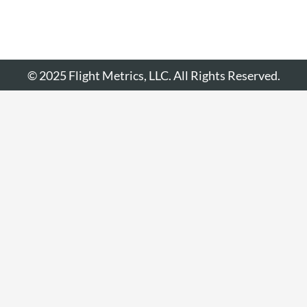
© 2025 Flight Metrics, LLC. All Rights Reserved.