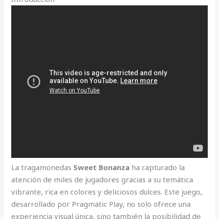
La tragamonedas
Sweet Bonanza
ha capturado la
atención de miles de jugadores gracias a su temática
vibrante, rica en colores y deliciosos dulces. Este juego,
desarrollado por Pragmatic Play, no solo ofrece una
experiencia visual única, sino también la posibilidad de